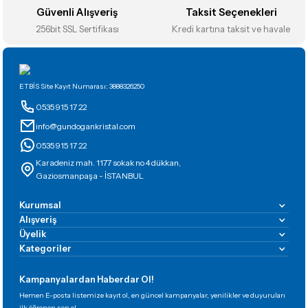
Güvenli Alışveriş
Taksit Seçenekleri
256bit SSL Sertifikası
Kredi kartına taksit ve havale
Gönder
ETBİS Site Kayıt Numarası: 3888326250
0535 915 17 22
info@gundogankristal.com
0535 915 17 22
Karadeniz mah. 1177 sokak no 4 dükkan,
Gaziosmanpaşa - İSTANBUL
Kurumsal
Alışveriş
Üyelik
Kategoriler
Kampanyalardan Haberdar Ol!
Hemen E-posta listemize kayıt ol, en güncel kampanyalar, yenilikler ve duyuruları
ilk öğrenen sen ol.