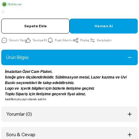
Stokta var
Sepete Ekle
Hemen Al
Yorum Yaz
Tavsiye Et
Fiyat Alarmı
Paylaş
Karşılaştır
Ürün Bilgisi
İmalattan Özel Cam Plaket.
İsteğe göre ölçülendirilebilir. Süblimasyon metal, Lazer kazıma ve Uvi
Baskı seçenekleri ile talep edebilirsiniz.
Logo ve içerik bilgileri için bizlerle iletişime geçiniz
Toplu Sipariş için iletişime geçerek fiyat alınız.
kadife kutu ayrı olarak satılır.
Yorumlar (0)
Soru & Cevap
Bu ürüne ilk yorumu siz yapın!