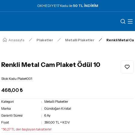
GKHEDIYE17 Kodu ile
50 TL İNDİRİM
Anasayfa
Plaketler
Metalli Plaketler
Renkli Metal Ca
Renkli Metal Cam Plaket Ödül 10
Stok Kodu
:
Plaket001
468,00 ₺
Kategori
Metalli Plaketler
Marka
Gündoğan Kristal
Garanti Süresi
6 Ay
Fiyat
390,00 TL + KDV
*56,27 TL den başlayan taksitlerle!