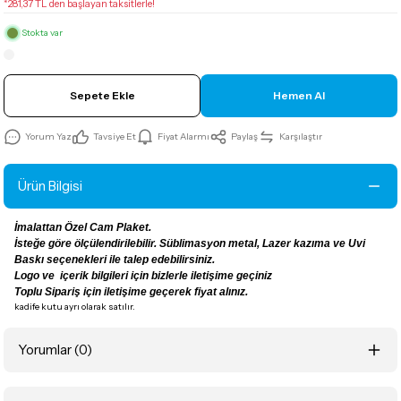
*281,37 TL den başlayan taksitlerle!
Stokta var
Sepete Ekle
Hemen Al
Yorum Yaz
Tavsiye Et
Fiyat Alarmı
Paylaş
Karşılaştır
Ürün Bilgisi
İmalattan Özel Cam Plaket.
İsteğe göre ölçülendirilebilir. Süblimasyon metal, Lazer kazıma ve Uvi
Baskı seçenekleri ile talep edebilirsiniz.
Logo ve içerik bilgileri için bizlerle iletişime geçiniz
Toplu Sipariş için iletişime geçerek fiyat alınız.
kadife kutu ayrı olarak satılır.
Yorumlar (0)