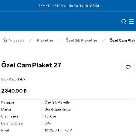
GKHEDIYE17 Kodu ile
50 TL İNDİRİM
Anasayfa
Plaketler
Özel Şık Plaketler
Özel Cam Plak
Özel Cam Plaket 27
Stok Kodu
:
15127
2.340,00 ₺
Kategori
Özel Şık Plaketler
Marka
Gündoğan Kristal
Üretim Yeri
Türkiye
Garanti Süresi
3 Ay
Fiyat
1.950,00 TL + KDV