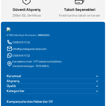
Güvenli Alışveriş
Taksit Seçenekleri
256bit SSL Sertifikası
Kredi kartına taksit ve havale
Gönder
ETBİS Site Kayıt Numarası: 3888326250
0535 915 17 22
info@gundogankristal.com
0535 915 17 22
Karadeniz mah. 1177 sokak no 4 dükkan,
Gaziosmanpaşa - İSTANBUL
Kurumsal
Alışveriş
Üyelik
Kategoriler
Kampanyalardan Haberdar Ol!