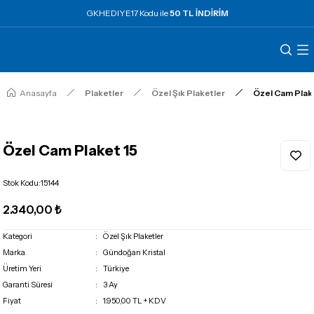
GKHEDIYE17 Kodu ile
50 TL İNDİRİM
Anasayfa
Plaketler
Özel Şık Plaketler
Özel Cam Plake
Özel Cam Plaket 15
Stok Kodu
:
15144
2.340,00 ₺
Kategori
Özel Şık Plaketler
Marka
Gündoğan Kristal
Üretim Yeri
Türkiye
Garanti Süresi
3 Ay
Fiyat
1.950,00 TL + KDV