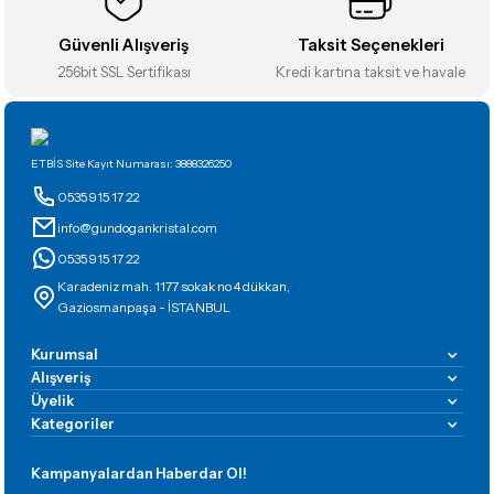
Güvenli Alışveriş
Taksit Seçenekleri
256bit SSL Sertifikası
Kredi kartına taksit ve havale
Gönder
ETBİS Site Kayıt Numarası: 3888326250
0535 915 17 22
info@gundogankristal.com
0535 915 17 22
Karadeniz mah. 1177 sokak no 4 dükkan,
Gaziosmanpaşa - İSTANBUL
Kurumsal
Alışveriş
Üyelik
Kategoriler
Kampanyalardan Haberdar Ol!