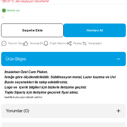
*281,37 TL den başlayan taksitlerle!
Stokta var
Sepete Ekle
Hemen Al
Yorum Yaz
Tavsiye Et
Fiyat Alarmı
Paylaş
Karşılaştır
Ürün Bilgisi
İmalattan Özel Cam Plaket.
İsteğe göre ölçülendirilebilir. Süblimasyon metal, Lazer kazıma ve Uvi
Baskı seçenekleri ile talep edebilirsiniz.
Logo ve içerik bilgileri için bizlerle iletişime geçiniz
Toplu Sipariş için iletişime geçerek fiyat alınız.
kadife kutu ayrı olarak satılır.
Yorumlar (0)