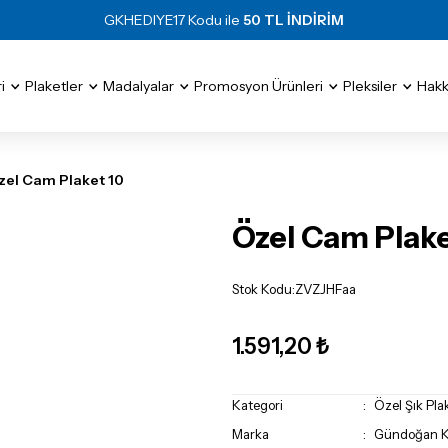
GKHEDIYE17 Kodu ile
50 TL İNDİRİM
i
Plaketler
Madalyalar
Promosyon Ürünleri
Pleksiler
Hakk
zel Cam Plaket 10
Özel Cam Plake
Stok Kodu
:
ZVZJHFaa
1.591,20 ₺
Kategori
Özel Şık Pla
Marka
Gündoğan Kr