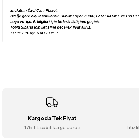
İmalattan Özel Cam Plaket.
İsteğe göre ölçülendirilebilir. Süblimasyon metal, Lazer kazıma ve Uvi Bask
Logo ve içerik bilgileri için bizlerle iletişime geçiniz
Toplu Sipariş için iletişime geçerek fiyat alınız.
kadife kutu ayrı olarak satılır.
Bu ürünün fiyat bilgisi, resim, ürün açıklamalarında ve diğer konularda
Görüş ve önerileriniz için teşekkür ederiz.
Ürün resmi kalitesiz, bozuk veya görüntülenemiyor.
Ürün açıklamasında eksik bilgiler bulunuyor.
Ürün bilgilerinde hatalar bulunuyor.
Ürün fiyatı diğer sitelerden daha pahalı.
Bu ürüne benzer farklı alternatifler olmalı.
Kargoda Tek Fiyat
175 TL sabit kargo ücreti
Titizl