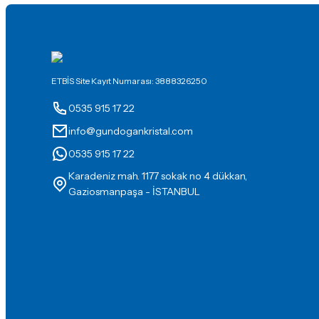
ETBİS Site Kayıt Numarası: 3888326250
0535 915 17 22
info@gundogankristal.com
0535 915 17 22
Karadeniz mah. 1177 sokak no 4 dükkan,
Gaziosmanpaşa - İSTANBUL