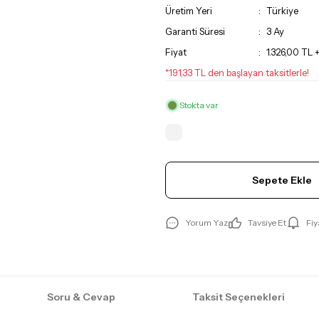
Üretim Yeri
Türkiye
Garanti Süresi
3 Ay
Fiyat
1.326,00 TL
*191,33 TL den başlayan taksitlerle!
Stokta var
Sepete Ekle
Yorum Yaz
Tavsiye Et
Fiy
Soru & Cevap
Taksit Seçenekleri