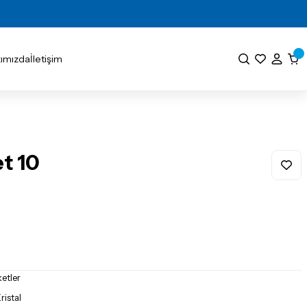
ımızda
İletişim
t 10
ketler
istal