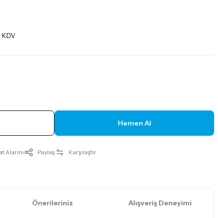
 + KDV
Hemen Al
at Alarmı
Paylaş
Karşılaştır
Önerileriniz
Alışveriş Deneyimi