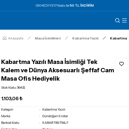
GKHEDIYE17 Kodu ile
50 TL İNDİRİM
Anasayfa
Masa İsimlikleri
Kabartma Yazılı
Kabartma Ya
Kabartma Yazılı Masa İsimliği Tek
Kalem ve Dünya Aksesuarlı Şeffaf Cam
Masa Ofis Hediyelik
Stok Kodu
:
36432
1.103,06 ₺
Kategori
Kabartma Yazılı
Marka
Gündoğan Kristal
Barkod Kodu
KABART89754LF