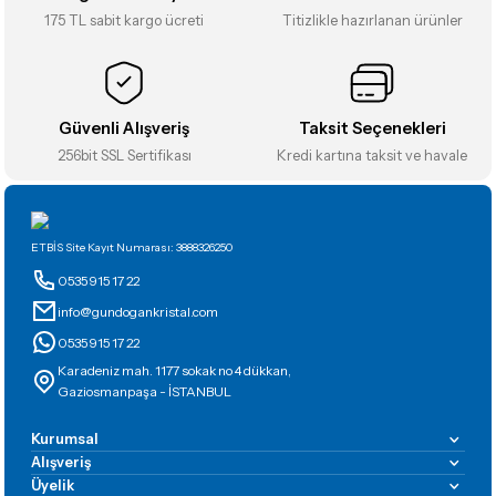
Ürün fiyatı diğer sitelerden daha pahalı.
175 TL sabit kargo ücreti
Titizlikle hazırlanan ürünler
Bu ürüne benzer farklı alternatifler olmalı.
Güvenli Alışveriş
Taksit Seçenekleri
256bit SSL Sertifikası
Kredi kartına taksit ve havale
Gönder
ETBİS Site Kayıt Numarası: 3888326250
0535 915 17 22
info@gundogankristal.com
0535 915 17 22
Karadeniz mah. 1177 sokak no 4 dükkan,
Gaziosmanpaşa - İSTANBUL
Kurumsal
Alışveriş
Üyelik