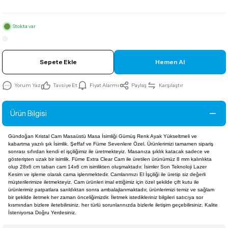
Stokta var
Sepete Ekle
Hemen Al
Yorum Yaz
Tavsiye Et
Fiyat Alarmı
Paylaş
Karşılaştır
Ürün Bilgisi
Gündoğan Kristal Cam Masaüstü Masa İsimliği Gümüş Renk Ayak Yükseltmeli ve
kabartma yazılı şık İsimlik. Şeffaf ve Füme Sevenlere Özel. Ürünlerimizi tamamen sipariş
sonrası sıfırdan kendi el işçiliğimiz ile üretmekteyiz. Masanıza şıklık katacak sadece ve
gösterişten uzak bir isimlik. Füme Extra Clear Cam ile üretilen ürünümüz 8 mm kalınlıkta
olup 28x6 cm taban cam 14x6 cm isimlikten oluşmaktadır. İsimler Son Teknoloji Lazer
Kesim ve işleme olarak cama işlenmektedir. Camlarımızı El İşçiliği ile üretip siz değerli
müşterilerimize iletmekteyiz. Cam ürünleri imal ettiğimiz için özel şekilde çift kutu ile
ürünlerimiz patpatlara sarıldıktan sonra ambalajlanmaktadır, ürünlerimizi temiz ve sağlam
bir şekilde iletmek her zaman önceliğimizdir. İletmek istedikleriniz bilgileri satıcıya sor
kısmından bizlere iletebilirsiniz. her türlü sorunlarınızda bizlerle iletişim geçebilirsiniz. Kalite
İsteniyorsa Doğru Yerdesiniz.