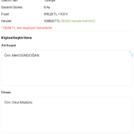
Üretim Yeri
Türkiye
Garanti Süresi
6 Ay
Fiyat
919,22 TL + KDV
Havale
1.069,97 TL
(%3,00 havale indirimi)
*132,64 TL den başlayan taksitlerle!
Kişiselleştirilme
Ad Soyad
*
Ünvan