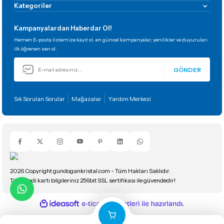
Kategoriler
Kampanyalardan Haberdar Ol!
Hemen E-posta listemize kayıt ol, en güncel kampanyalar, yenilikler ve duyuruları
ilk öğrenen sen ol.
GÖNDER
Sık Sorulan Sorular
Mağazalar
Yardım Merkezi
2026 Copyright gundogankristal.com - Tüm Hakları Saklıdır.
Tüm kredi kartı bilgileriniz 256bit SSL sertifikası ile güvendedir!
ideasoft
ile
e-
hazırlandı.
ticaret
paketleri