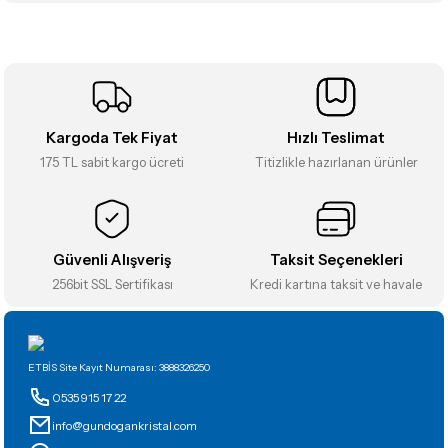
Görüş ve önerileriniz için teşekkür ederiz.
Sitemize ilk yorumu siz yapın!
Ürün resmi kalitesiz, bozuk veya görüntülenemiyor.
Ürün açıklamasında eksik bilgiler bulunuyor.
Deneyimini Paylaş
Ürün bilgilerinde hatalar bulunuyor.
Kargoda Tek Fiyat
Hızlı Teslimat
Ürün fiyatı diğer sitelerden daha pahalı.
175 TL sabit kargo ücreti
Titizlikle hazırlanan ürünler
Bu ürüne benzer farklı alternatifler olmalı.
Güvenli Alışveriş
Taksit Seçenekleri
256bit SSL Sertifikası
Kredi kartına taksit ve havale
Gönder
ETBİS Site Kayıt Numarası: 3888326250
0535 915 17 22
info@gundogankristal.com