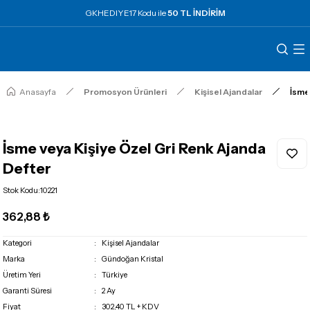
GKHEDIYE17 Kodu ile
50 TL İNDİRİM
Anasayfa
Promosyon Ürünleri
Kişisel Ajandalar
İsme
İsme veya Kişiye Özel Gri Renk Ajanda
Defter
Stok Kodu
:
10221
362,88 ₺
Kategori
Kişisel Ajandalar
Marka
Gündoğan Kristal
Üretim Yeri
Türkiye
Garanti Süresi
2 Ay
Fiyat
302,40 TL + KDV