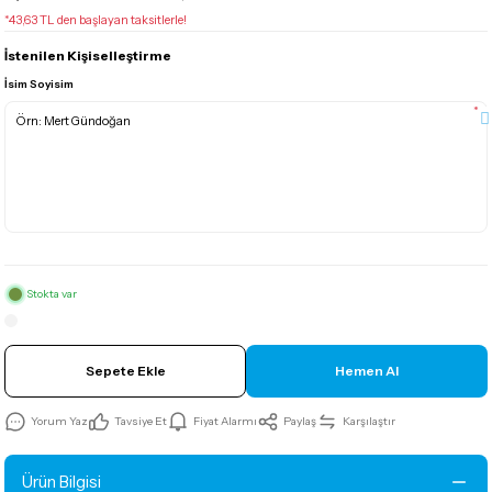
*43,63 TL den başlayan taksitlerle!
İstenilen Kişiselleştirme
İsim Soyisim
*
Stokta var
Sepete Ekle
Hemen Al
Yorum Yaz
Tavsiye Et
Fiyat Alarmı
Paylaş
Karşılaştır
Ürün Bilgisi