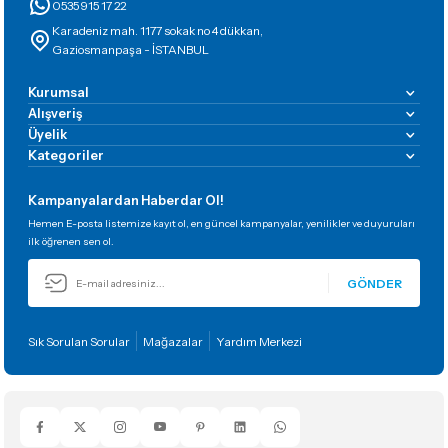
0535 915 17 22
Karadeniz mah. 1177 sokak no 4 dükkan,
Gaziosmanpaşa - İSTANBUL
Kurumsal
Alışveriş
Üyelik
Kategoriler
Kampanyalardan Haberdar Ol!
Hemen E-posta listemize kayıt ol, en güncel kampanyalar, yenilikler ve duyuruları
ilk öğrenen sen ol.
GÖNDER
Sık Sorulan Sorular
Mağazalar
Yardım Merkezi