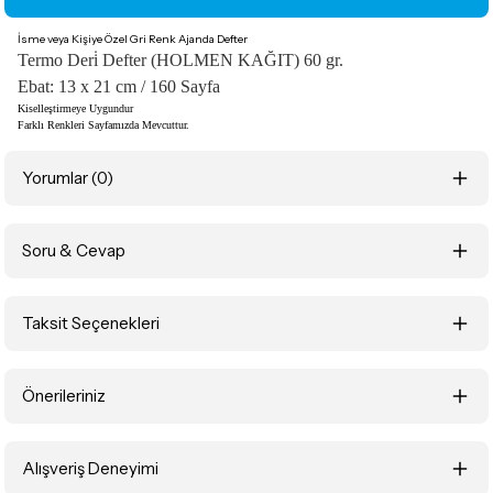
İsme veya Kişiye Özel Gri Renk Ajanda Defter
Termo Deri̇ Defter (HOLMEN KAĞIT) 60 gr.
Ebat: 13 x 21 cm / 160 Sayfa
Kiselleştirmeye Uygundur
Farklı Renkleri Sayfamızda Mevcuttur.
Yorumlar (0)
Soru & Cevap
Bu ürüne ilk yorumu siz yapın!
Taksit Seçenekleri
Yorum Yaz
Ürün hakkında henüz soru sorulmamış.
Önerileriniz
Soru Sor
Bu ürünün fiyat bilgisi, resim, ürün açıklamalarında ve diğer konularda
Alışveriş Deneyimi
yetersiz gördüğünüz noktaları öneri formunu kullanarak tarafımıza
iletebilirsiniz.