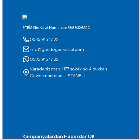
ETBİS Site Kayıt Numarası: 3888326250
0535 915 17 22
info@gundogankristal.com
0535 915 17 22
Karadeniz mah. 1177 sokak no 4 dükkan,
Gaziosmanpaşa - İSTANBUL
Kampanyalardan Haberdar Ol!