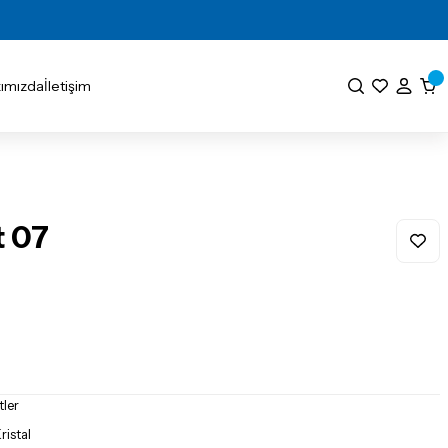
ımızda
İletişim
t 07
tler
istal