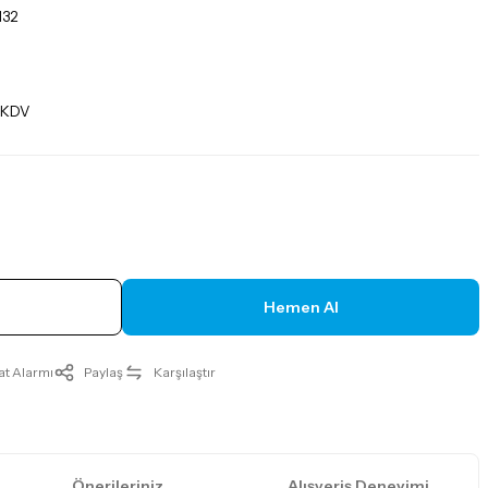
132
+ KDV
Hemen Al
at Alarmı
Paylaş
Karşılaştır
Önerileriniz
Alışveriş Deneyimi