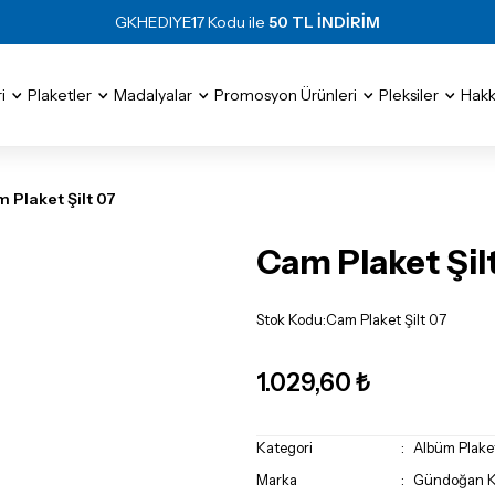
GKHEDIYE17 Kodu ile
50 TL İNDİRİM
i
Plaketler
Madalyalar
Promosyon Ürünleri
Pleksiler
Hakk
 Plaket Şilt 07
Cam Plaket Şil
Stok Kodu
:
Cam Plaket Şilt 07
1.029,60 ₺
Kategori
Albüm Plake
Marka
Gündoğan Kr