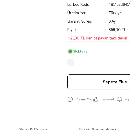
Barkod Kodu
4851asd645
Üretim Yeri
Türkiye
Garanti Süresi
6 Ay
Fiyat
858,00 TL 
*123,80 TL den başlayan taksitlerle!
Stokta var
Sepete Ekle
Yorum Yaz
Tavsiye Et
Fiy
Soru & Cevap
Taksit Seçenekleri