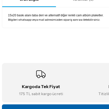
15x20 baskı alanı taba deri ve alternatif diğer renkli cam albüm plaketler.
Bilgileri whatsapp veya mail adresimizden sipariş sonrası iletebilirsiniz.
Bu ürünün fiyat bilgisi, resim, ürün açıklamalarında ve diğer konularda
Görüş ve önerileriniz için teşekkür ederiz.
Ürün resmi kalitesiz, bozuk veya görüntülenemiyor.
Ürün açıklamasında eksik bilgiler bulunuyor.
Ürün bilgilerinde hatalar bulunuyor.
Ürün fiyatı diğer sitelerden daha pahalı.
Bu ürüne benzer farklı alternatifler olmalı.
Kargoda Tek Fiyat
175 TL sabit kargo ücreti
Titizl