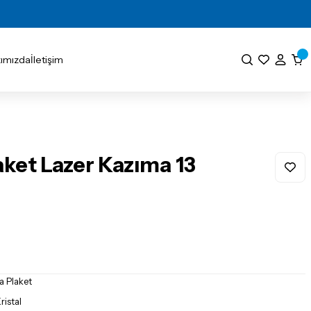
ımızda
İletişim
aket Lazer Kazıma 13
a Plaket
istal