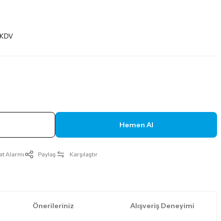
 KDV
Hemen Al
at Alarmı
Paylaş
Karşılaştır
Önerileriniz
Alışveriş Deneyimi