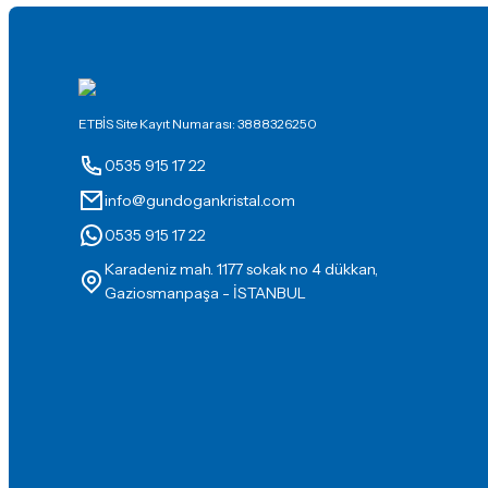
ETBİS Site Kayıt Numarası: 3888326250
0535 915 17 22
info@gundogankristal.com
0535 915 17 22
Karadeniz mah. 1177 sokak no 4 dükkan,
Gaziosmanpaşa - İSTANBUL