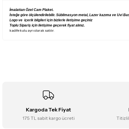
İmalattan Özel Cam Plaket.
İsteğe göre ölçülendirilebilir. Süblimasyon metal, Lazer kazıma ve Uvi Bask
Logo ve içerik bilgileri için bizlerle iletişime geçiniz
Toplu Sipariş için iletişime geçerek fiyat alınız.
kadife kutu ayrı olarak satılır.
Bu ürünün fiyat bilgisi, resim, ürün açıklamalarında ve diğer konularda
Görüş ve önerileriniz için teşekkür ederiz.
Ürün resmi kalitesiz, bozuk veya görüntülenemiyor.
Ürün açıklamasında eksik bilgiler bulunuyor.
Ürün bilgilerinde hatalar bulunuyor.
Ürün fiyatı diğer sitelerden daha pahalı.
Bu ürüne benzer farklı alternatifler olmalı.
Kargoda Tek Fiyat
175 TL sabit kargo ücreti
Titizl