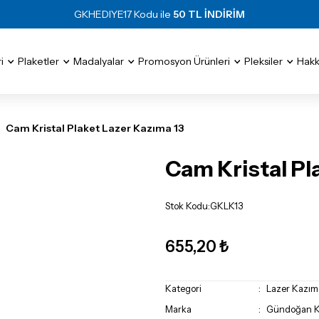
GKHEDIYE17 Kodu ile
50 TL İNDİRİM
i
Plaketler
Madalyalar
Promosyon Ürünleri
Pleksiler
Hakk
Cam Kristal Plaket Lazer Kazıma 13
Cam Kristal Pl
Stok Kodu
:
GKLK13
655,20 ₺
Kategori
Lazer Kazım
Marka
Gündoğan Kr