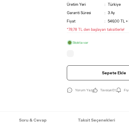
Üretim Yeri
Türkiye
Garanti Süresi
3 Ay
Fiyat
546,00 TL +
*78,78 TL den başlayan taksitlerle!
Stokta var
Sepete Ekle
Yorum Yaz
Tavsiye Et
Fiy
Soru & Cevap
Taksit Seçenekleri