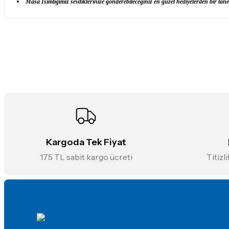
Masa İsimliğimiz sevdiklerinize gönderebileceğiniz en güzel hediyelerden bir tanes
Bu ürünün fiyat bilgisi, resim, ürün açıklamalarında ve diğer konularda
Görüş ve önerileriniz için teşekkür ederiz.
Ürün resmi kalitesiz, bozuk veya görüntülenemiyor.
Ürün açıklamasında eksik bilgiler bulunuyor.
Ürün bilgilerinde hatalar bulunuyor.
Ürün fiyatı diğer sitelerden daha pahalı.
Bu ürüne benzer farklı alternatifler olmalı.
Kargoda Tek Fiyat
175 TL sabit kargo ücreti
Titizl