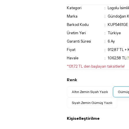
Kategori
Logolu İsimli
Marka
Gündoğan Kr
Barkod Kodu
KUP5461GE
Üretim Yeri
Türkiye
Garanti Süresi
6 Ay
Fiyat
912,87 TL +
Havale
1.062,58 TL
(
*131,72 TL den başlayan taksitlerle!
Renk
Altın Zemin Siyah Yazılı
Gümüş 
Siyah Zemin Gümüş Yazılı
Kişiselleştirilme