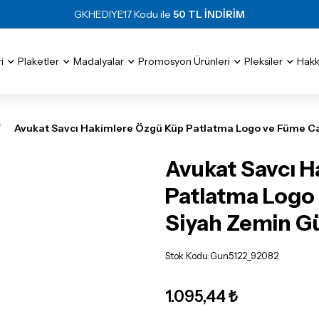
GKHEDIYE17 Kodu ile
50 TL İNDİRİM
i
Plaketler
Madalyalar
Promosyon Ürünleri
Pleksiler
Hakk
Avukat Savcı Hakimlere Özgü Küp Patlatma Logo ve Füme Ca
Avukat Savcı 
Patlatma Logo
Siyah Zemin G
Stok Kodu
:
Gun5122_92082
1.095,44 ₺