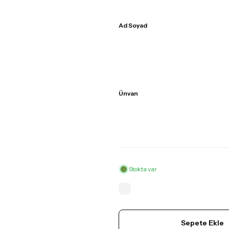
Ad Soyad
Ünvan
Stokta var
Sepete Ekle