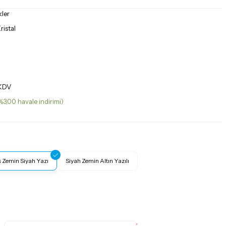
kler
istal
 KDV
%3,00 havale indirimi)
Zemin Siyah Yazı
Siyah Zemin Altın Yazılı