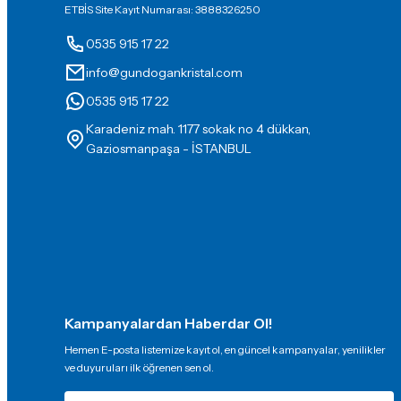
ETBİS Site Kayıt Numarası: 3888326250
0535 915 17 22
info@gundogankristal.com
0535 915 17 22
Karadeniz mah. 1177 sokak no 4 dükkan,
Gaziosmanpaşa - İSTANBUL
Kampanyalardan Haberdar Ol!
Hemen E-posta listemize kayıt ol, en güncel kampanyalar, yenilikler
ve duyuruları ilk öğrenen sen ol.